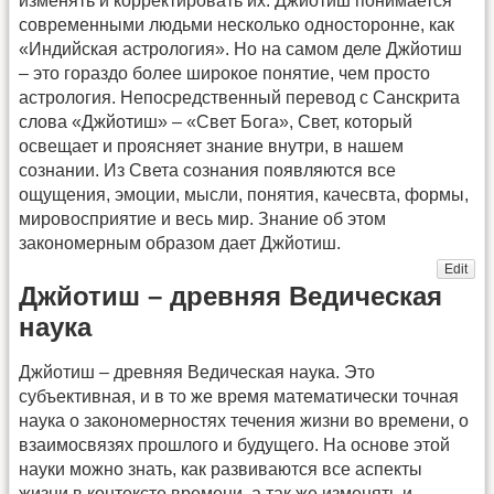
изменять и корректировать их. Джйотиш понимается
современными людьми несколько односторонне, как
«Индийская астрология». Но на самом деле Джйотиш
– это гораздо более широкое понятие, чем просто
астрология. Непосредственный перевод с Санскрита
слова «Джйотиш» – «Свет Бога», Свет, который
освещает и проясняет знание внутри, в нашем
сознании. Из Света сознания появляются все
ощущения, эмоции, мысли, понятия, качесвта, формы,
мировосприятие и весь мир. Знание об этом
закономерным образом дает Джйотиш.
Edit
Джйотиш – древняя Ведическая
наука
Джйотиш – древняя Ведическая наука. Это
субъективная, и в то же время математически точная
наука о закономерностях течения жизни во времени, о
взаимосвязях прошлого и будущего. На основе этой
науки можно знать, как развиваются все аспекты
жизни в контексте времени, а так же изменять и