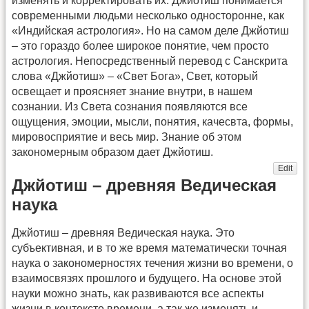
изменять и корректировать их. Джйотиш понимается
современными людьми несколько односторонне, как
«Индийская астрология». Но на самом деле Джйотиш
– это гораздо более широкое понятие, чем просто
астрология. Непосредственный перевод с Санскрита
слова «Джйотиш» – «Свет Бога», Свет, который
освещает и проясняет знание внутри, в нашем
сознании. Из Света сознания появляются все
ощущения, эмоции, мысли, понятия, качесвта, формы,
мировосприятие и весь мир. Знание об этом
закономерным образом дает Джйотиш.
Edit
Джйотиш – древняя Ведическая
наука
Джйотиш – древняя Ведическая наука. Это
субъективная, и в то же время математически точная
наука о закономерностях течения жизни во времени, о
взаимосвязях прошлого и будущего. На основе этой
науки можно знать, как развиваются все аспекты
жизни в контексте времени, а так же изменять и