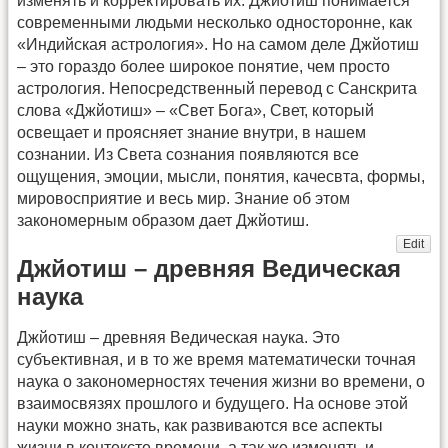
изменять и корректировать их. Джйотиш понимается
современными людьми несколько односторонне, как
«Индийская астрология». Но на самом деле Джйотиш
– это гораздо более широкое понятие, чем просто
астрология. Непосредственный перевод с Санскрита
слова «Джйотиш» – «Свет Бога», Свет, который
освещает и проясняет знание внутри, в нашем
сознании. Из Света сознания появляются все
ощущения, эмоции, мысли, понятия, качесвта, формы,
мировосприятие и весь мир. Знание об этом
закономерным образом дает Джйотиш.
Edit
Джйотиш – древняя Ведическая
наука
Джйотиш – древняя Ведическая наука. Это
субъективная, и в то же время математически точная
наука о закономерностях течения жизни во времени, о
взаимосвязях прошлого и будущего. На основе этой
науки можно знать, как развиваются все аспекты
жизни в контексте времени, а так же изменять и