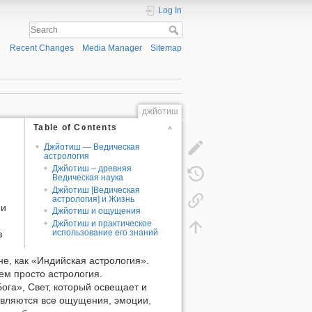
Log In
Recent Changes
Media Manager
Sitemap
джйотиш
Table of Contents
Джйотиш — Ведическая
астрология
Джйотиш – древняя
Ведическая наука
Джйотиш [Ведическая
астрология] и Жизнь
ни
Джйотиш и ощущения
Джйотиш и практическое
использование его знаний
в
, как «Индийская астрология».
ем просто астрология.
ога», Свет, который освещает и
являются все ощущения, эмоции,