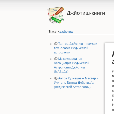
Джйотиш-книги
Trace:
джйотиш
•
Тантра-Джйотиш -- наука и
технология Ведической
астрологии
Международная
Ассоциация Ведической
Астрологии Джйотиш
Д
(МАВаДж)
в
Антон Кузнецов -- Мастер и
в
Учитель Тантра-Джйотиш'а
о
(Ведической Астрологии)
к
Д
Н
Н
п