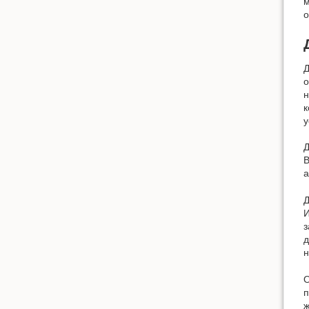
м
о
Д
о
н
к
у
Д
В
а
И
з
д
н
О
п
ж