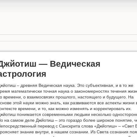
Джйотиш — Ведическая
астрология
жйотиш – древняя Ведическая наука. Это субъективная, и в то же
ремя математически точная наука о закономерностях течения жиз
о времени, о взаимосвязях прошлого, настоящего и будущего. На
снове этой науки можно знать, как развиваются все аспекты жизни 
онтексте времени, и то, как можно изменять и корректировать их.
жйотиш понимается современными людьми несколько односторонне
о на самом деле Джйотиш – это гораздо более широкое понятие, ч
епосредственный перевод с Санскрита слова «Джйотиш» – «Свет Б
роясняет знание внутри, в нашем сознании. Из Света сознания по