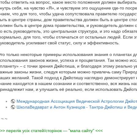
тобы ответить на вопрос, какое место положения должен выбирать
нутрь себя, на чувство «Я», и чувствуем это ощущение где-то посре
наем, что для того, чтобы удача сопутствовала правителю государс
ыть в центре страны, дом правительства должен быть в центре сто
олжен быть в центре дома правительства, и руководитель должен с
о есть руководитель, это центральная структура, и это надо обяза
ормально, для того, чтобы отличаться от остальных людей. Если э
уководитель усиливает свой статус, силу и эффективность.
то только некоторые примеры использования знания о планетах д
спользования законов жизни, успеха и процветания. Так можно и
планету» – с точки зрения Джйотиша, и благодаря этому реально ув
ажные законы жизни, следуя которым можно привлечь саму Приро
аших желаний. Такой подход к Джйотишу наглядно демонстрирует н
нание находится в нашем сознании и соответственно, вся жизнь нах
ринадлежит нам, и улучшить её реально, если использовать Джйот
Международная Ассоциация Ведической Астрологии Джйо
ШколаВедаврат и Антон Кузнецов - Тантра-Джйотиш и Вед
 ~ ~
>> перелік усіх статей/сторінок — "мапа сайту" <<<