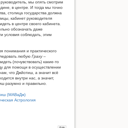
 руководитель, мы опять смотрим
дине, в центре. И тогда мы точно
тва, столица государства должна
лицы, кабинет руководителя
идеть в центре своего кабинета.
тельно обозначать даже
ти условия соблюдать, этим
ля понимания и практического
сследовать любую
Граху
–
идеть (почувствовать) какие-то
ду для помощи в осуществлении
ам, что Джйотиш, а значит всё
одится внутри нас, а значит,
иш разумно и правильно.
тиш (МАВаДж)
ическая Астрология
Edit