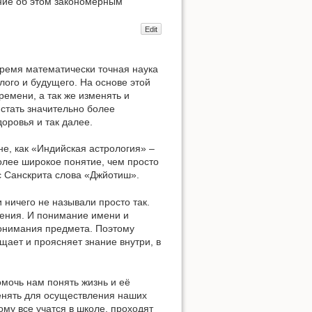
ание об этом закономерным
Edit
время математически точная наука
лого и будущего. На основе этой
ремени, а так же изменять и
 стать значительно более
оровья и так далее.
, как «Индийская астрология» –
олее широкое понятие, чем просто
с Санскрита слова «Джйотиш».
 ничего не называли просто так.
ления. И понимание имени и
понимания предмета. Поэтому
щает и проясняет знание внутри, в
омочь нам понять жизнь и её
енять для осуществления наших
ому все учатся в школе, проходят