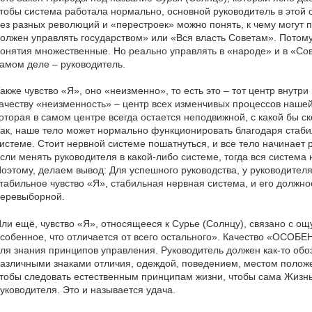
тобы система работала нормально, основной руководитель в этой 
ез разных революций и «перестроек» можно понять, к чему могут п
олжен управлять государством» или «Вся власть Советам». Потому
онятия множественные. Но реально управлять в «народе» и в «Сове
амом деле – руководитель.
акже чувство «Я», оно «неизменно», то есть это – тот центр внутри
ачеству «неизменность» – центр всех изменчивых процессов нашей 
оторая в самом центре всегда остается неподвижной, с какой бы с
ак, наше тело может нормально функционировать благодаря стаб
истеме. Стоит нервной системе пошатнуться, и все тело начинает 
сли менять руководителя в какой-либо системе, тогда вся система
оэтому, делаем вывод: Для успешного руководства, у руководител
табильное чувство «Я», стабильная нервная система, и его должн
еревыборной.
ли ещё, чувство «Я», относящееся к Сурье (Солнцу), связано с ощ
собенное, что отличается от всего остального». Качество «ОСОБ
ля знания принципов управления. Руководитель должен как-то обо
азличными знаками отличия, одеждой, поведением, местом положе
тобы следовать естественным принципам жизни, чтобы сама Жизн
уководителя. Это и называется удача.