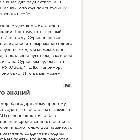
то знание для осуществлений и
звания каких-то фундаментальных
твовать в себе.
зано с чувством «Я» каждого
знании. Поэтому, это «главный»
о. И поэтому, Сурья является
е и власть», это выражение одного
о чувство «Я», мы можем как-то
ей, а реальным чувством, в котором
качества Сурьи, мы будем знать
ть РУКОВОДИТЕЛЬ. Например,
 оно одно. И тогда мы можем
Edit
го знаний
имер, благодаря этому простому
ть один. Не просто знать какую-то
АТЬ совершенно точно, без
ание непосредственно относится к
лей, и даже только два правителя,
 управления, созданные людьми,
т нам понять, что если мы хотим,