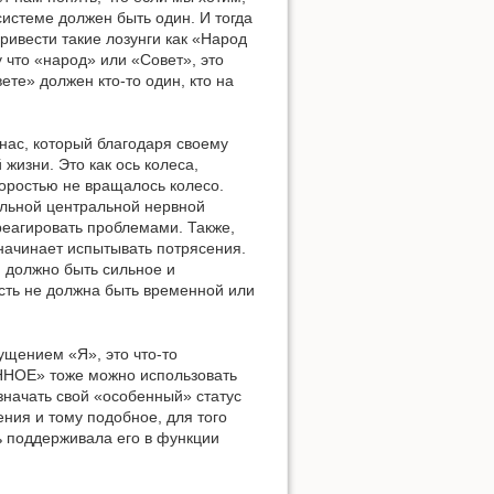
системе должен быть один. И тогда
ривести такие лозунги как «Народ
 что «народ» или «Совет», это
те» должен кто-то один, кто на
 нас, который благодаря своему
жизни. Это как ось колеса,
коростью не вращалось колесо.
ильной центральной нервной
реагировать проблемами. Также,
 начинает испытывать потрясения.
я должно быть сильное и
ость не должна быть временной или
ущением «Я», это что-то
ЕННОЕ» тоже можно использовать
значать свой «особенный» статус
ния и тому подобное, для того
ь поддерживала его в функции