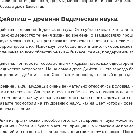
ысли, понятия, качесвта, формы, мировосприятие и весь мир. Зн
бразом дает Джйотиш.
Джйотиш – древняя Ведическая наука
жйотиш – древняя Ведическая наука. Это субъективная, и в то же 
 закономерностях течения жизни во времени, о взаимосвязях прош
ауки можно знать, как развиваются все аспекты жизни в контексте в
орректировать их. Используя это бесценное знание, человек может
спешным во всех областях жизни – бизнесе, семье, поддержании зд
жйотиш понимается современными людьми несколько односторонне
едическая астроолгия. Но на самом деле Джйотиш – это гораздо б
стрология. Джйотиш – это Свет. Таком непосредственный перевод 
Древние
Риши
(мудрецы) очень внимательно относились к словам, и
мя или слово на Санскрите несёт в себе всю суть называемого яв
аложенной в ней сути очень важно для правильного, адекватного 
авайте посмотрим на эту древнюю науку, как на Свет, который осве
ашем сознании.
дин из практических способов того, как эта древняя наука может п
ринципы (если мы будем знать эти принципы, мы сможем их прим
еланий и творчества): знания люди привыкли получать извне. Поэт