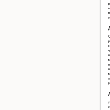
р
м
п
ж
О
р
к
ч
п
м
п
п
м
л
(
Д
с