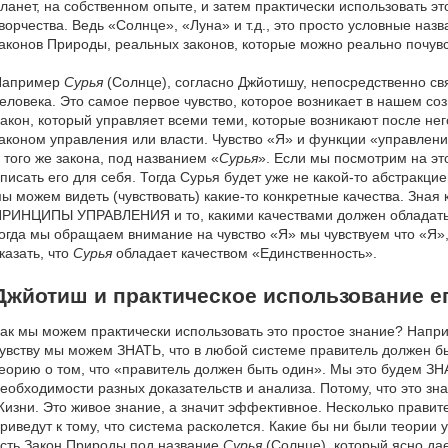
ланет, на собственном опыте, и затем практически использовать э
ворчества. Ведь «Солнце», «Луна» и т.д., это просто условные на
аконов Природы, реальных законов, которые можно реально почувс
Например
Сурья
(Солнце), согласно Джйотишу, непосредственно свя
еловека. Это самое первое чувство, которое возникает в нашем со
акон, который управляет всеми теми, которые возникают после нег
аконом управления или власти. Чувство «Я» и функции «управлени
 того же закона, под названием «
Сурья
». Если мы посмотрим на эт
писать его для себя. Тогда Сурья будет уже не какой-то абстракци
ы можем видеть (чувствовать) какие-то конкретные качества. Зная 
РИНЦИПЫ УПРАВЛЕНИЯ и то, какими качествами должен облада
огда мы обращаем внимание на чувство «Я» мы чувствуем что «Я»,
казать, что
Сурья
обладает качеством «Единственность».
Джйотиш и практическое использование е
ак мы можем практически использовать это простое знание? Напр
увству мы можем ЗНАТЬ, что в любой системе правитель должен бы
еорию о том, что «правитель должен быть один». Мы это будем ЗН
еобходимости разных доказательств и анализа. Потому, что это зн
изни. Это живое знание, а значит эффективное. Несколько правите
риведут к тому, что система расколется. Какие бы ни были теории
сть Закон Природы под название
Сурья
(Солнце), который ясно дае