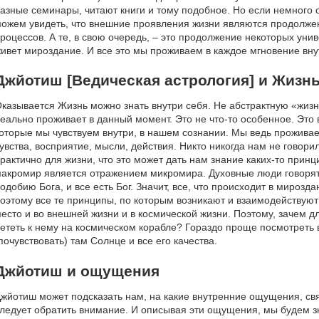
азные семинары, читают книги и тому подобное. Но если немного 
ожем увидеть, что внешние проявления жизни являются продолжен
роцессов. А те, в свою очередь, – это продолжение некоторых ун
ивет мироздание. И все это мы проживаем в каждое мгновение вну
Джйотиш [Ведическая астрология] и Жизн
казывается Жизнь можно знать внутри себя. Не абстрактную «жизнь
еально проживает в данный момент. Это не что-то особенное. Это
оторые мы чувствуем внутри, в нашем сознании. Мы ведь прожива
увства, восприятие, мысли, действия. Никто никогда нам не говорил
рактично для жизни, что это может дать нам знание каких-то принц
акромир является отражением микромира. Духовные люди говорят,
одобию Бога, и все есть Бог. Значит, все, что происходит в мирозда
оэтому все те принципы, по которым возникают и взаимодействую
есто и во внешней жизни и в космической жизни. Поэтому, зачем д
ететь к нему на космическом корабле? Гораздо проще посмотреть в
почувствовать) там Солнце и все его качества.
Джйотиш и ощущения
жйотиш может подсказать нам, на какие внутренние ощущения, свя
ледует обратить внимание. И описывая эти ощущения, мы будем зн