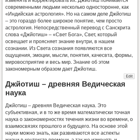
изменять и корректировать их. Джйотиш понимается
современными людьми несколько односторонне, как
«Индийская астрология». Но на самом деле Джйотиш
– это гораздо более широкое понятие, чем просто
астрология. Непосредственный перевод с Санскрита
слова «Джйотиш» – «Свет Бога», Свет, который
освещает и проясняет знание внутри, в нашем
сознании. Из Света сознания появляются все
ощущения, эмоции, мысли, понятия, качесвта, формы,
мировосприятие и весь мир. Знание об этом
закономерным образом дает Джйотиш.
Edit
Джйотиш – древняя Ведическая
наука
Джйотиш – древняя Ведическая наука. Это
субъективная, и в то же время математически точная
наука о закономерностях течения жизни во времени, о
взаимосвязях прошлого и будущего. На основе этой
науки можно знать, как развиваются все аспекты
жизни в контексте времени, а так же изменять и