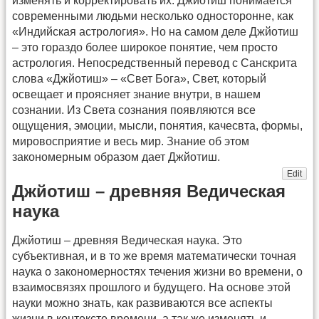
изменять и корректировать их. Джйотиш понимается
современными людьми несколько односторонне, как
«Индийская астрология». Но на самом деле Джйотиш
– это гораздо более широкое понятие, чем просто
астрология. Непосредственный перевод с Санскрита
слова «Джйотиш» – «Свет Бога», Свет, который
освещает и проясняет знание внутри, в нашем
сознании. Из Света сознания появляются все
ощущения, эмоции, мысли, понятия, качесвта, формы,
мировосприятие и весь мир. Знание об этом
закономерным образом дает Джйотиш.
Edit
Джйотиш – древняя Ведическая
наука
Джйотиш – древняя Ведическая наука. Это
субъективная, и в то же время математически точная
наука о закономерностях течения жизни во времени, о
взаимосвязях прошлого и будущего. На основе этой
науки можно знать, как развиваются все аспекты
жизни в контексте времени, а так же изменять и