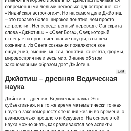
изменять и корректировать их. Джйотиш понимается
современными людьми несколько односторонне, как
«Индийская астрология». Но на самом деле Джйотиш
– это гораздо более широкое понятие, чем просто
астрология. Непосредственный перевод с Санскрита
слова «Джйотиш» – «Свет Бога», Свет, который
освещает и проясняет знание внутри, в нашем
сознании. Из Света сознания появляются все
ощущения, эмоции, мысли, понятия, качесвта, формы,
мировосприятие и весь мир. Знание об этом
закономерным образом дает Джйотиш.
Edit
Джйотиш – древняя Ведическая
наука
Джйотиш – древняя Ведическая наука. Это
субъективная, и в то же время математически точная
наука о закономерностях течения жизни во времени, о
взаимосвязях прошлого и будущего. На основе этой
науки можно знать, как развиваются все аспекты
жизни в контексте времени, а так же изменять и