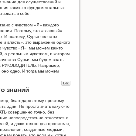
то знание для осуществлений и
звания каких-то фундаментальных
твовать в себе.
зано с чувством «Я» каждого
знании. Поэтому, это «главный»
о. И поэтому, Сурья является
е и власть», это выражение одного
о чувство «Я», мы можем как-то
ей, а реальным чувством, в котором
качества Сурьи, мы будем знать
ть РУКОВОДИТЕЛЬ. Например,
 оно одно. И тогда мы можем
Edit
го знаний
имер, благодаря этому простому
ть один. Не просто знать какую-то
АТЬ совершенно точно, без
ание непосредственно относится к
лей, и даже только два правителя,
 управления, созданные людьми,
т нам понять, что если мы хотим,