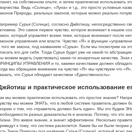
ланет, на собственном опыте, и затем практически использовать э
ворчества. Ведь «Солнце», «Луна» и т.д., это просто условные на
аконов Природы, реальных законов, которые можно реально почувс
Например
Сурья
(Солнце), согласно Джйотишу, непосредственно свя
еловека. Это самое первое чувство, которое возникает в нашем со
акон, который управляет всеми теми, которые возникают после нег
аконом управления или власти. Чувство «Я» и функции «управлени
 того же закона, под названием «
Сурья
». Если мы посмотрим на эт
писать его для себя. Тогда Сурья будет уже не какой-то абстракци
ы можем видеть (чувствовать) какие-то конкретные качества. Зная 
РИНЦИПЫ УПРАВЛЕНИЯ и то, какими качествами должен облада
огда мы обращаем внимание на чувство «Я» мы чувствуем что «Я»,
казать, что
Сурья
обладает качеством «Единственность».
Джйотиш и практическое использование е
ак мы можем практически использовать это простое знание? Напр
увству мы можем ЗНАТЬ, что в любой системе правитель должен бы
еорию о том, что «правитель должен быть один». Мы это будем ЗН
еобходимости разных доказательств и анализа. Потому, что это зн
изни. Это живое знание, а значит эффективное. Несколько правите
риведут к тому, что система расколется. Какие бы ни были теории
сть Закон Природы под название
Сурья
(Солнце), который ясно дае