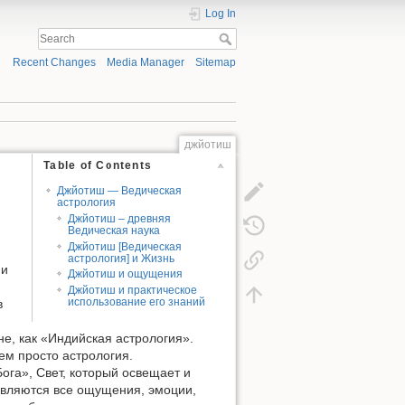
Log In
Recent Changes
Media Manager
Sitemap
джйотиш
Table of Contents
Джйотиш — Ведическая
астрология
Джйотиш – древняя
Ведическая наука
Джйотиш [Ведическая
астрология] и Жизнь
ни
Джйотиш и ощущения
Джйотиш и практическое
использование его знаний
в
, как «Индийская астрология».
ем просто астрология.
ога», Свет, который освещает и
являются все ощущения, эмоции,