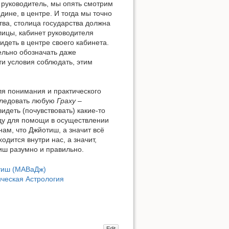
 руководитель, мы опять смотрим
дине, в центре. И тогда мы точно
тва, столица государства должна
лицы, кабинет руководителя
идеть в центре своего кабинета.
тельно обозначать даже
ти условия соблюдать, этим
ля понимания и практического
сследовать любую
Граху
–
идеть (почувствовать) какие-то
ду для помощи в осуществлении
ам, что Джйотиш, а значит всё
одится внутри нас, а значит,
иш разумно и правильно.
тиш (МАВаДж)
ическая Астрология
Edit