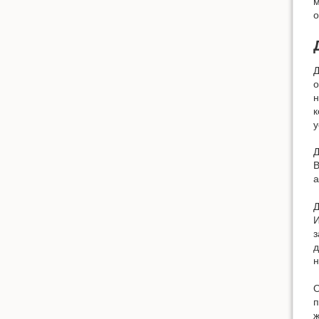
м
о
Д
о
н
к
у
Д
В
а
И
з
д
н
О
п
ж