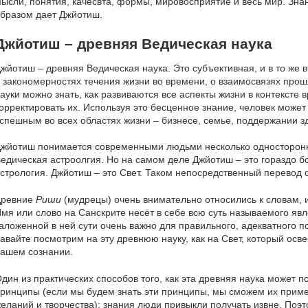
ысли, понятия, качесвта, формы, мировосприятие и весь мир. Зн
бразом дает Джйотиш.
Джйотиш – древняя Ведическая наука
жйотиш – древняя Ведическая наука. Это субъективная, и в то же 
 закономерностях течения жизни во времени, о взаимосвязях прош
ауки можно знать, как развиваются все аспекты жизни в контексте в
орректировать их. Используя это бесценное знание, человек может
спешным во всех областях жизни – бизнесе, семье, поддержании зд
жйотиш понимается современными людьми несколько односторонне
едическая астроолгия. Но на самом деле Джйотиш – это гораздо б
стрология. Джйотиш – это Свет. Таком непосредственный перевод 
Древние
Риши
(мудрецы) очень внимательно относились к словам, и
мя или слово на Санскрите несёт в себе всю суть называемого яв
аложенной в ней сути очень важно для правильного, адекватного 
авайте посмотрим на эту древнюю науку, как на Свет, который осве
ашем сознании.
дин из практических способов того, как эта древняя наука может п
ринципы (если мы будем знать эти принципы, мы сможем их прим
еланий и творчества): знания люди привыкли получать извне. Поэт