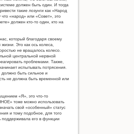
системе должен быть один. И тогда
ривести такие лозунги как «Народ
 что «народ» или «Совет», это
те» должен кто-то один, кто на
 нас, который благодаря своему
жизни. Это как ось колеса,
коростью не вращалось колесо.
ильной центральной нервной
реагировать проблемами. Также,
 начинает испытывать потрясения.
я должно быть сильное и
ость не должна быть временной или
ущением «Я», это что-то
ЕННОЕ» тоже можно использовать
значать свой «особенный» статус
ния и тому подобное, для того
ь поддерживала его в функции