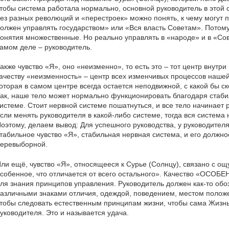
тобы система работала нормально, основной руководитель в этой 
ез разных революций и «перестроек» можно понять, к чему могут п
олжен управлять государством» или «Вся власть Советам». Потому
онятия множественные. Но реально управлять в «народе» и в «Сове
амом деле – руководитель.
акже чувство «Я», оно «неизменно», то есть это – тот центр внутри
ачеству «неизменность» – центр всех изменчивых процессов нашей 
оторая в самом центре всегда остается неподвижной, с какой бы с
ак, наше тело может нормально функционировать благодаря стаб
истеме. Стоит нервной системе пошатнуться, и все тело начинает 
сли менять руководителя в какой-либо системе, тогда вся система
оэтому, делаем вывод: Для успешного руководства, у руководител
табильное чувство «Я», стабильная нервная система, и его должн
еревыборной.
ли ещё, чувство «Я», относящееся к Сурье (Солнцу), связано с ощ
собенное, что отличается от всего остального». Качество «ОСОБ
ля знания принципов управления. Руководитель должен как-то обо
азличными знаками отличия, одеждой, поведением, местом положе
тобы следовать естественным принципам жизни, чтобы сама Жизн
уководителя. Это и называется удача.