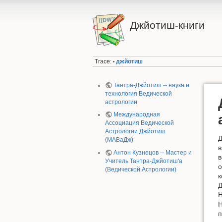
Джйотиш-книги
Trace:
джйотиш
•
Тантра-Джйотиш -- наука и
технология Ведической
астрологии
Международная
Ассоциация Ведической
Астрологии Джйотиш
Д
(МАВаДж)
в
Антон Кузнецов -- Мастер и
в
Учитель Тантра-Джйотиш'а
о
(Ведической Астрологии)
к
Д
Н
Н
п