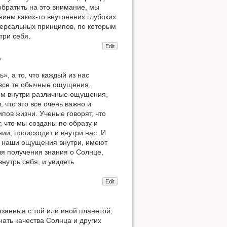
обратить на это внимание, мы
ием каких-то внутренних глубоких
иверсальных принципов, по которым
три себя.
Edit
ь
», а то, что каждый из нас
 все те обычные ощущения,
ем внутри различные ощущения,
, что это все очень важно и
ипов жизни. Ученые говорят, что
 что мы созданы по образу и
нии, происходит и внутри нас. И
т наши ощущения внутри, имеют
ля получения знания о Солнце,
нутрь себя, и увидеть
Edit
занные с той или иной планетой,
ать качества Солнца и других