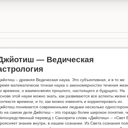
Джйотиш — Ведическая
астрология
жйотиш – древняя Ведическая наука. Это субъективная, и в то же
ремя математически точная наука о закономерностях течения жиз
о времени, о взаимосвязях прошлого, настоящего и будущего. На
снове этой науки можно знать, как развиваются все аспекты жизни 
онтексте времени, и то, как можно изменять и корректировать их.
жйотиш понимается современными людьми несколько односторонне
о на самом деле Джйотиш – это гораздо более широкое понятие, ч
епосредственный перевод с Санскрита слова «Джйотиш» – «Свет Б
роясняет знание внутри, в нашем сознании. Из Света сознания по