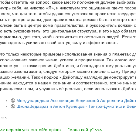
тобы ответить на вопрос, какое место положения должен выбирать
нутрь себя, на чувство «Я», и чувствуем это ощущение где-то посре
наем, что для того, чтобы удача сопутствовала правителю государс
ыть в центре страны, дом правительства должен быть в центре сто
олжен быть в центре дома правительства, и руководитель должен с
о есть руководитель, это центральная структура, и это надо обяза
ормально, для того, чтобы отличаться от остальных людей. Если э
уководитель усиливает свой статус, силу и эффективность.
то только некоторые примеры использования знания о планетах д
спользования законов жизни, успеха и процветания. Так можно и
планету» – с точки зрения Джйотиша, и благодаря этому реально ув
ажные законы жизни, следуя которым можно привлечь саму Приро
аших желаний. Такой подход к Джйотишу наглядно демонстрирует н
нание находится в нашем сознании и соответственно, вся жизнь нах
ринадлежит нам, и улучшить её реально, если использовать Джйот
Международная Ассоциация Ведической Астрологии Джйо
ШколаВедаврат и Антон Кузнецов - Тантра-Джйотиш и Вед
 ~ ~
>> перелік усіх статей/сторінок — "мапа сайту" <<<