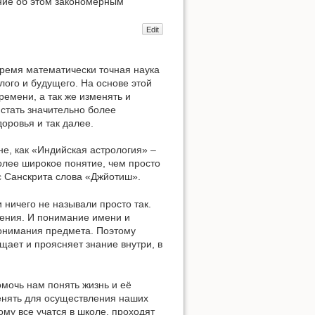
ание об этом закономерным
Edit
время математически точная наука
лого и будущего. На основе этой
ремени, а так же изменять и
 стать значительно более
оровья и так далее.
, как «Индийская астрология» –
олее широкое понятие, чем просто
с Санскрита слова «Джйотиш».
 ничего не называли просто так.
ления. И понимание имени и
понимания предмета. Поэтому
щает и проясняет знание внутри, в
омочь нам понять жизнь и её
енять для осуществления наших
ому все учатся в школе, проходят