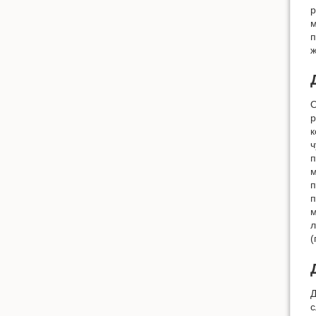
р
м
п
ж
О
р
к
ч
п
м
п
п
м
л
(
Д
с