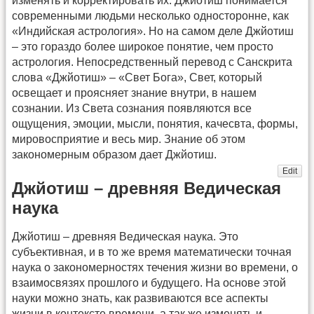
изменять и корректировать их. Джйотиш понимается
современными людьми несколько односторонне, как
«Индийская астрология». Но на самом деле Джйотиш
– это гораздо более широкое понятие, чем просто
астрология. Непосредственный перевод с Санскрита
слова «Джйотиш» – «Свет Бога», Свет, который
освещает и проясняет знание внутри, в нашем
сознании. Из Света сознания появляются все
ощущения, эмоции, мысли, понятия, качесвта, формы,
мировосприятие и весь мир. Знание об этом
закономерным образом дает Джйотиш.
Edit
Джйотиш – древняя Ведическая
наука
Джйотиш – древняя Ведическая наука. Это
субъективная, и в то же время математически точная
наука о закономерностях течения жизни во времени, о
взаимосвязях прошлого и будущего. На основе этой
науки можно знать, как развиваются все аспекты
жизни в контексте времени, а так же изменять и