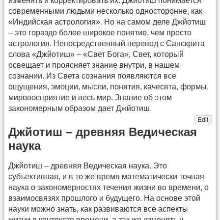
изменять и корректировать их. Джйотиш понимается
современными людьми несколько односторонне, как
«Индийская астрология». Но на самом деле Джйотиш
– это гораздо более широкое понятие, чем просто
астрология. Непосредственный перевод с Санскрита
слова «Джйотиш» – «Свет Бога», Свет, который
освещает и проясняет знание внутри, в нашем
сознании. Из Света сознания появляются все
ощущения, эмоции, мысли, понятия, качесвта, формы,
мировосприятие и весь мир. Знание об этом
закономерным образом дает Джйотиш.
Edit
Джйотиш – древняя Ведическая
наука
Джйотиш – древняя Ведическая наука. Это
субъективная, и в то же время математически точная
наука о закономерностях течения жизни во времени, о
взаимосвязях прошлого и будущего. На основе этой
науки можно знать, как развиваются все аспекты
жизни в контексте времени, а так же изменять и